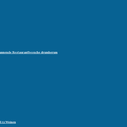
 spannende Restaurantbesuche drumherum
d 12 Weinen