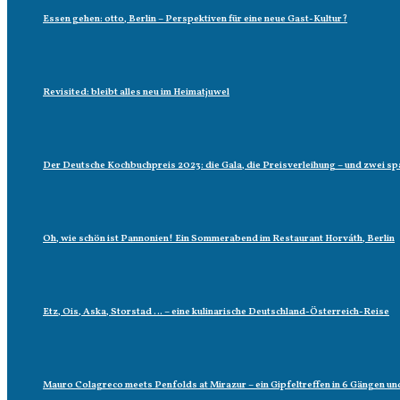
Essen gehen: otto, Berlin – Perspektiven für eine neue Gast-Kultur?
Revisited: bleibt alles neu im Heimatjuwel
Der Deutsche Kochbuchpreis 2023: die Gala, die Preisverleihung – und zwei
Oh, wie schön ist Pannonien! Ein Sommerabend im Restaurant Horváth, Berlin
Etz, Ois, Aska, Storstad … – eine kulinarische Deutschland-Österreich-Reise
Mauro Colagreco meets Penfolds at Mirazur – ein Gipfeltreffen in 6 Gängen un