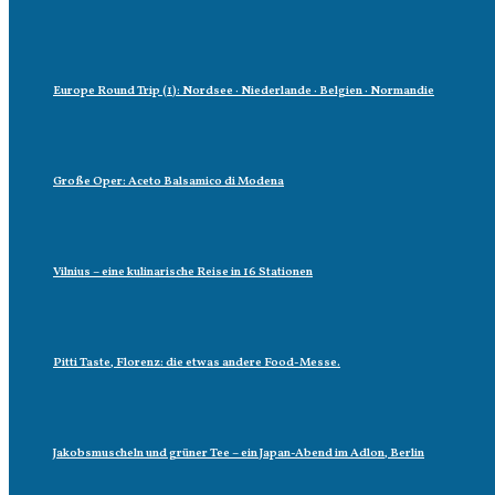
Europe Round Trip (1): Nordsee · Niederlande · Belgien · Normandie
Große Oper: Aceto Balsamico di Modena
Vilnius – eine kulinarische Reise in 16 Stationen
Pitti Taste, Florenz: die etwas andere Food-Messe.
Jakobsmuscheln und grüner Tee – ein Japan-Abend im Adlon, Berlin