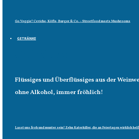
Go Veggie! Ceviche, Köfte, Burger & Co. – Streetfood meets Mushrooms
GETRÄNKE
Getränke
Flüssiges und Überflüssiges aus der Weinw
ohne Alkohol, immer fröhlich!
Lasst uns froh und munter sein! Zehn Katerkiller, die an Feiertagen wirklich hel