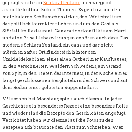
geprägt, sind es in
Schlaraffenland
überwiegend
aktuelle kulinarischen Themen: Es geht u.a. um den
molekularen Schäumchenzirkus, den Wettstreit um
das politisch korrektere Leben und um den Gast als
Störfall im Restaurant. Generationskonflikte am Herd
und eine Prise Liebeswirrungen gehören auch dazu. Das
moderne Schlaraffenland, ein ganz und gar nicht
märchenhafter Ort, findet sich hinter den
Umkleidekabinen eines alten Ostberliner Kaufhauses,
in den verschneiten Wäldern Schwedens, am Strand
von Sylt, in den Tiefen des Internets, in der Küche eines
längst geschlossenen Berghotels in der Schweiz und auf
dem Boden eines geleerten Suppentellers.
Wie schon bei Monsieur, spielt auch diesmal in jeder
Geschichte ein besonderes Rezept eine besondere Rolle
und wieder sind die Rezepte den Geschichten angefügt.
Verzichtet haben wir diesmal auf die Fotos zu den
Rezepten, ich brauchte den Platz zum Schreiben. Wer