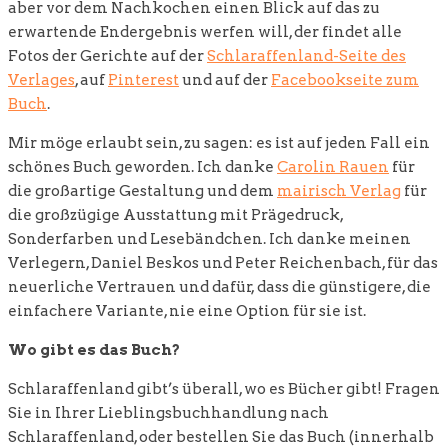
aber vor dem Nachkochen einen Blick auf das zu
erwartende Endergebnis werfen will, der findet alle
Fotos der Gerichte auf der
Schlaraffenland-Seite des
Verlages
, auf
Pinterest
und auf der
Facebookseite zum
Buch
.
Mir möge erlaubt sein, zu sagen: es ist auf jeden Fall ein
schönes Buch geworden. Ich danke
Carolin Rauen
für
die großartige Gestaltung und dem
mairisch Verlag
für
die großzügige Ausstattung mit Prägedruck,
Sonderfarben und Lesebändchen. Ich danke meinen
Verlegern, Daniel Beskos und Peter Reichenbach, für das
neuerliche Vertrauen und dafür, dass die günstigere, die
einfachere Variante, nie eine Option für sie ist.
Wo gibt es das Buch?
Schlaraffenland gibt’s überall, wo es Bücher gibt! Fragen
Sie in Ihrer Lieblingsbuchhandlung nach
Schlaraffenland, oder bestellen Sie das Buch (innerhalb