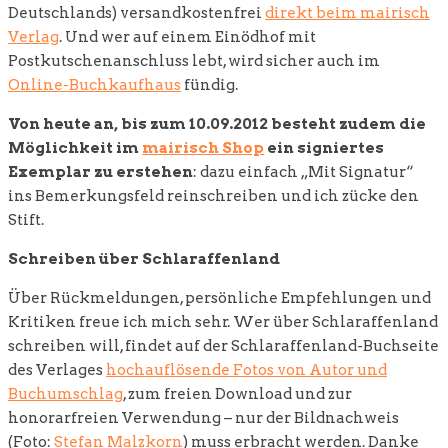
Deutschlands) versandkostenfrei
direkt beim mairisch
Verlag
. Und wer auf einem Einödhof mit
Postkutschenanschluss lebt, wird sicher auch im
Online-Buchkaufhaus
fündig.
Von heute an, bis zum 10.09.2012 besteht zudem die
Möglichkeit im
mairisch Shop
ein signiertes
Exemplar zu erstehen
: dazu einfach „Mit Signatur“
ins Bemerkungsfeld reinschreiben und ich zücke den
Stift.
Schreiben über Schlaraffenland
Über Rückmeldungen, persönliche Empfehlungen und
Kritiken freue ich mich sehr. Wer über Schlaraffenland
schreiben will, findet auf der Schlaraffenland-Buchseite
des Verlages
hochauflösende Fotos von Autor und
Buchumschlag
, zum freien Download und zur
honorarfreien Verwendung – nur der Bildnachweis
(Foto:
Stefan Malzkorn
) muss erbracht werden. Danke