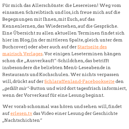
Für mich das Allerschönste: die Lesereisen! Weg vom
einsamen Schreibtisch und los, ich freue mich auf die
Begegnungen mit Ihnen, mit Euch, auf das
Kennenlernen, das Wiedersehen, auf die Gespräche.
Eine Übersicht zu allen aktuellen Terminen findet sich
hier im Blog, (in der mittleren Spalte, gleich unter dem
Buchcover) oder aber auch auf der
Startseite des
mairisch Verlages
. Vor einigen Leseterminen hängen
schon die „Ausverkauft“-Schildchen, das betrifft
insbesondere die beliebten Menü-Leseabende in
Restaurants und Kochschulen. Wer nichts verpassen
will, drückt auf der
Schlaraffenland-Facebookseite
den
„gefällt mir“
-Button und wird dort tagesfrisch informiert,
wenn der Vorverkauf für eine Lesung beginnt.
Wer vorab schonmal was hören und sehen will, findet
auf
erlesen.tv
das Video einer Lesung der Geschichte
„Nachtschichten“