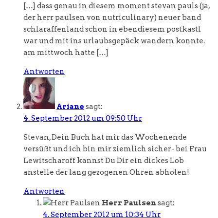
[…] dass genau in diesem moment stevan pauls (ja,
der herr paulsen von nutriculinary) neuer band
schlaraffenland schon in ebendiesem postkastl
war und mit ins urlaubsgepäck wandern konnte.
am mittwoch hatte […]
Antworten
Ariane
sagt:
4. September 2012 um 09:50 Uhr
Stevan, Dein Buch hat mir das Wochenende
versüßt und ich bin mir ziemlich sicher- bei Frau
Lewitscharoff kannst Du Dir ein dickes Lob
anstelle der lang gezogenen Ohren abholen!
Antworten
Herr Paulsen
sagt:
4. September 2012 um 10:34 Uhr