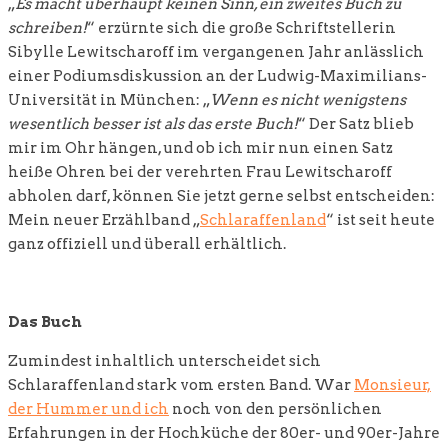
„
Es macht überhaupt keinen Sinn, ein zweites Buch zu
schreiben!
“ erzürnte sich die große Schriftstellerin
Sibylle Lewitscharoff im vergangenen Jahr anlässlich
einer Podiumsdiskussion an der Ludwig-Maximilians-
Universität in München: „
Wenn es nicht wenigstens
wesentlich besser ist als das erste Buch!
“ Der Satz blieb
mir im Ohr hängen, und ob ich mir nun einen Satz
heiße Ohren bei der verehrten Frau Lewitscharoff
abholen darf, können Sie jetzt gerne selbst entscheiden:
Mein neuer Erzählband „
Schlaraffenland
“ ist seit heute
ganz offiziell und überall erhältlich.
Das Buch
Zumindest inhaltlich unterscheidet sich
Schlaraffenland stark vom ersten Band. War
Monsieur,
der Hummer und ich
noch von den persönlichen
Erfahrungen in der Hochküche der 80er- und 90er-Jahre