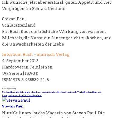
Ich wünsche jetzt aber erstmal: guten Appetit und viel
Vergnügen im Schlaraffenland!
Stevan Paul
Schlaraffenland
Ein Buch über die tröstliche Wirkung von warmem
Milchreis, die Kunst, ein Linsengericht zu kochen, und
die Unwägbarkeiten der Liebe
Infos zum Buch – mairisch Verlag
4. September 2012
Hardcover in Feinleinen
192 Seiten | 18,90 €
ISBN 978-3-938539-24-8
Schlagwörter
Schlaraffenland
Schlaraffenland Lesungen
Schlaraffenland mairisch Verlag
Schlaraffenland
Rezepte
Stevan Paul Schlaraffenland
Stevan Paul
NutriCulinary ist das Magazin von Stevan Paul. Die