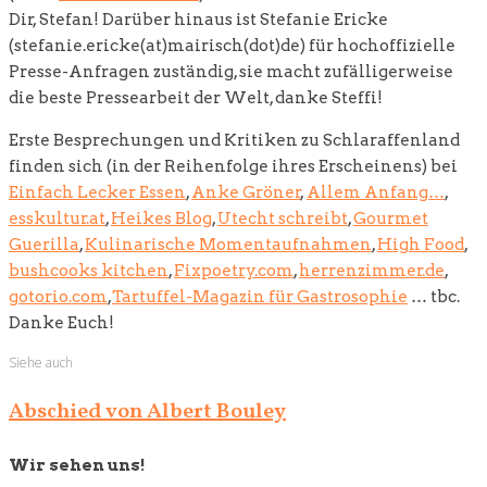
Dir, Stefan! Darüber hinaus ist Stefanie Ericke
(stefanie.ericke(at)mairisch(dot)de) für hochoffizielle
Presse-Anfragen zuständig, sie macht zufälligerweise
die beste Pressearbeit der Welt, danke Steffi!
Erste Besprechungen und Kritiken zu Schlaraffenland
finden sich (in der Reihenfolge ihres Erscheinens) bei
Einfach Lecker Essen
,
Anke Gröner
,
Allem Anfang…
,
esskultur.at
,
Heikes Blog
,
Utecht schreibt
,
Gourmet
Guerilla
,
Kulinarische Momentaufnahmen
,
High Food
,
bushcooks kitchen
,
Fixpoetry.com
,
herrenzimmer.de
,
gotorio.com
,
Tartuffel-Magazin für Gastrosophie
… tbc.
Danke Euch!
Siehe auch
Abschied von Albert Bouley
Wir sehen uns!