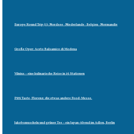
Europe Round Trip (1): Nordsee · Niederlande · Belgien · Normandie
Große Oper: Aceto Balsamico di Modena
Vilnius – eine kulinarische Reise in 16 Stationen
Pitti Taste, Florenz: die etwas andere Food-Messe.
Jakobsmuscheln und grüner Tee – ein Japan-Abend im Adlon, Berlin