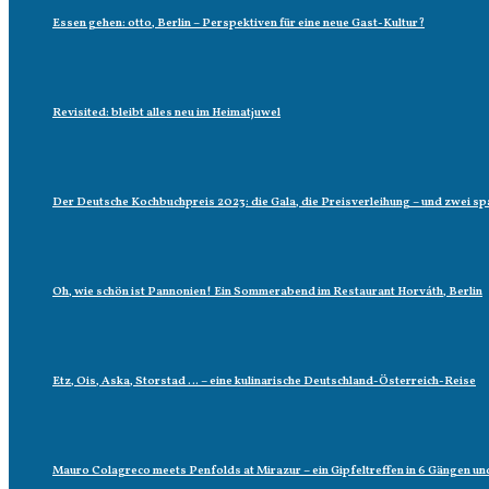
Essen gehen: otto, Berlin – Perspektiven für eine neue Gast-Kultur?
Revisited: bleibt alles neu im Heimatjuwel
Der Deutsche Kochbuchpreis 2023: die Gala, die Preisverleihung – und zwei
Oh, wie schön ist Pannonien! Ein Sommerabend im Restaurant Horváth, Berlin
Etz, Ois, Aska, Storstad … – eine kulinarische Deutschland-Österreich-Reise
Mauro Colagreco meets Penfolds at Mirazur – ein Gipfeltreffen in 6 Gängen un