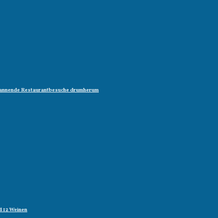
 spannende Restaurantbesuche drumherum
d 12 Weinen