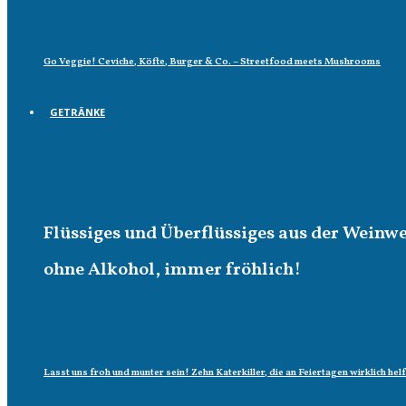
Go Veggie! Ceviche, Köfte, Burger & Co. – Streetfood meets Mushrooms
GETRÄNKE
Getränke
Flüssiges und Überflüssiges aus der Weinw
ohne Alkohol, immer fröhlich!
Lasst uns froh und munter sein! Zehn Katerkiller, die an Feiertagen wirklich hel