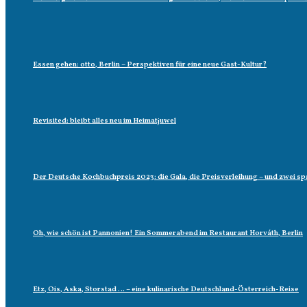
Essen gehen: otto, Berlin – Perspektiven für eine neue Gast-Kultur?
Revisited: bleibt alles neu im Heimatjuwel
Der Deutsche Kochbuchpreis 2023: die Gala, die Preisverleihung – und zwei
Oh, wie schön ist Pannonien! Ein Sommerabend im Restaurant Horváth, Berlin
Etz, Ois, Aska, Storstad … – eine kulinarische Deutschland-Österreich-Reise