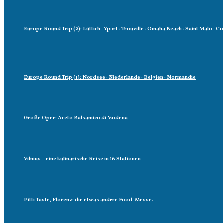
Europe Round Trip (2): Lüttich · Yport · Trouville · Omaha Beach · Saint Malo · C
Europe Round Trip (1): Nordsee · Niederlande · Belgien · Normandie
Große Oper: Aceto Balsamico di Modena
Vilnius – eine kulinarische Reise in 16 Stationen
Pitti Taste, Florenz: die etwas andere Food-Messe.