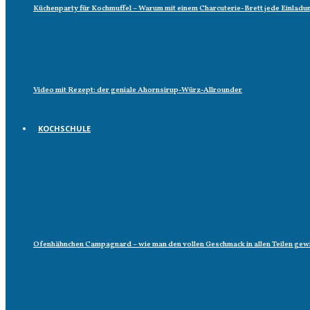
Küchenparty für Kochmuffel – Warum mit einem Charcuterie-Brett jede Einladun
Video mit Rezept: der geniale Ahornsirup-Würz-Allrounder
KOCHSCHULE
Kochschule
Ofenhähnchen Campagnard – wie man den vollen Geschmack in allen Teilen gew