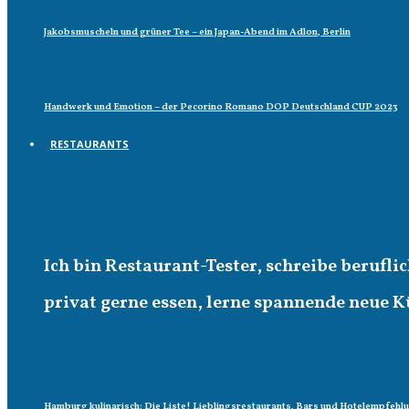
Jakobsmuscheln und grüner Tee – ein Japan-Abend im Adlon, Berlin
Handwerk und Emotion – der Pecorino Romano DOP Deutschland CUP 2023
RESTAURANTS
Restaurants
Ich bin Restaurant-Tester, schreibe berufl
privat gerne essen, lerne spannende neue K
Hamburg kulinarisch: Die Liste! Lieblingsrestaurants, Bars und Hotelempfehl