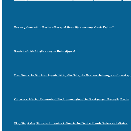
Essen gehen: otto, Berlin – Perspektiven für eine neue Gast-Kultur?
Revisited: bleibt alles neu im Heimatjuwel
Der Deutsche Kochbuchpreis 2023: die Gala, die Preisverleihung – und zwei
Oh, wie schön ist Pannonien! Ein Sommerabend im Restaurant Horváth, Berlin
Etz, Ois, Aska, Storstad … – eine kulinarische Deutschland-Österreich-Reise