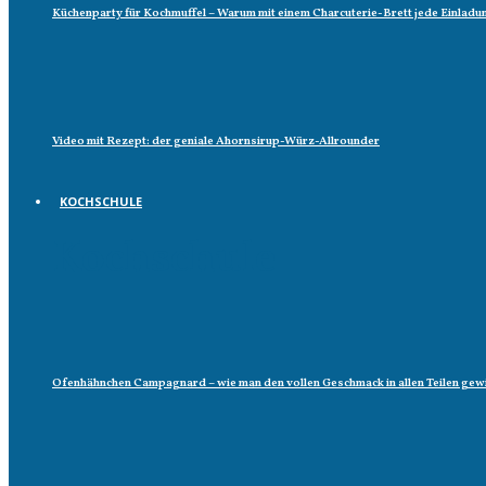
Küchenparty für Kochmuffel – Warum mit einem Charcuterie-Brett jede Einladun
Video mit Rezept: der geniale Ahornsirup-Würz-Allrounder
KOCHSCHULE
Kochschule
Ofenhähnchen Campagnard – wie man den vollen Geschmack in allen Teilen gew