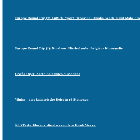
Europe Round Trip (2): Lüttich · Yport · Trouville · Omaha Beach · Saint Malo · C
Europe Round Trip (1): Nordsee · Niederlande · Belgien · Normandie
Große Oper: Aceto Balsamico di Modena
Vilnius – eine kulinarische Reise in 16 Stationen
Pitti Taste, Florenz: die etwas andere Food-Messe.