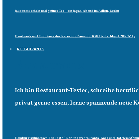
Jakobsmuscheln und grüner Tee – ein Japan-Abend im Adlon, Berlin
Handwerk und Emotion – der Pecorino Romano DOP Deutschland CUP 2023
RESTAURANTS
Restaurants
Ich bin Restaurant-Tester, schreibe berufl
privat gerne essen, lerne spannende neue K
Hamburg kulinarisch: Die Liste! Lieblingsrestaurants, Bars und Hotelempfehl