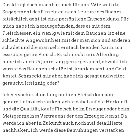
Das klingt doch machbar, auch für uns. Wie weit das
Engagement des Einzelnen nach Lektüre des Buches
tatsächlich geht, ist eine persönliche Entscheidung. Für
mich habe ich herausgefunden, dass es mit dem
Fleischessen ein wenig wie mit dem Rauchen ist: eine
schlechte Angewohnheit, mit der man sich und anderen
schadet und die man sehr einfach beenden kann. Ich
esse aber gerne Fleisch. Es schmeckt mir. Allerdings
habe ich auch 25 Jahre lang gerne geraucht, obwohl ich
wusste das Rauchen scheiße ist, krank macht und Geld
kostet. Schmeckt mir aber, habe ich gesagt und weiter
geraucht. Irrsinnig, oder?
Ich versuche schon lang meinen Fleischkonsum
generell einzuschränken, achte dabei auf die Herkunft
und die Qualität, kaufe Fleisch beim Erzeuger oder beim
Metzger meines Vertrauens der den Erzeuger kennt. Da
werde ich aber in Zukunft auch nochmal detaillierte
nachhaken. Ich werde diese Bemühungen verstärken