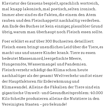
Klaviatur des Grauens bespielt, sprachlich wortreich,
mal knapp lakonisch, mal poetisch, selten ironisch.
Immer aber sind es die Fakten, die einem den Atem
rauben und den Fleischappetit nachhaltig verderben.
Am Ende des Buches ist kein einziger, plausibler Grund
übrig, warum man überhaupt noch Fleisch essen sollte.
Foer erklärt es auf über 300 Buchseiten detailliert:
Fleisch essen bringt unendliches Leid über die Tiere, es
macht uns und unsere Kinder krank. Tiere zu essen
bedeutet Massenmord, leergefischte Meere,
Hungersnöte, Wassermangel und Pandemien.
Fleischverzehr schädigt das Klima schon heute
nachhaltiger als der gesamt Weltverkehr und ist einer
der Hauptfaktoren für Erderwärmung und
Klimawandel. Alleine die Fäkalien der Tiere sind ein
gigantische Umwelt- und Gesundheitsproblem: 40.000
Kilo Scheiße produzieren alleine die Nutztiere in den
Vereinigten Staaten – pro Sekunde!