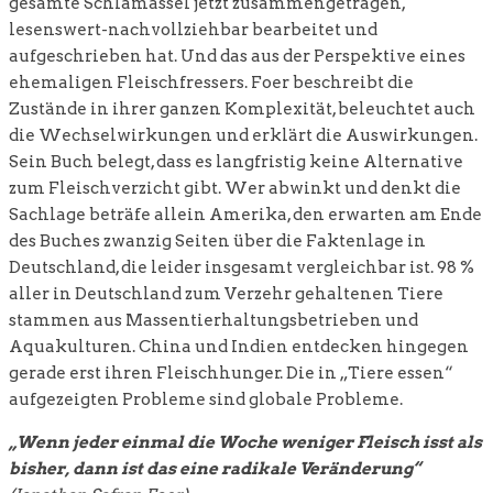
gesamte Schlamassel jetzt zusammengetragen,
lesenswert-nachvollziehbar bearbeitet und
aufgeschrieben hat. Und das aus der Perspektive eines
ehemaligen Fleischfressers. Foer beschreibt die
Zustände in ihrer ganzen Komplexität, beleuchtet auch
die Wechselwirkungen und erklärt die Auswirkungen.
Sein Buch belegt, dass es langfristig keine Alternative
zum Fleischverzicht gibt. Wer abwinkt und denkt die
Sachlage beträfe allein Amerika, den erwarten am Ende
des Buches zwanzig Seiten über die Faktenlage in
Deutschland, die leider insgesamt vergleichbar ist. 98 %
aller in Deutschland zum Verzehr gehaltenen Tiere
stammen aus Massentierhaltungsbetrieben und
Aquakulturen. China und Indien entdecken hingegen
gerade erst ihren Fleischhunger. Die in „Tiere essen“
aufgezeigten Probleme sind globale Probleme.
„Wenn jeder einmal die Woche weniger Fleisch isst als
bisher, dann ist das eine radikale Veränderung“