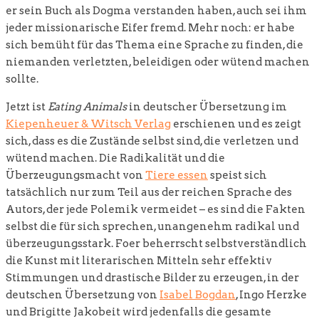
er sein Buch als Dogma verstanden haben, auch sei ihm
jeder missionarische Eifer fremd. Mehr noch: er habe
sich bemüht für das Thema eine Sprache zu finden, die
niemanden verletzten, beleidigen oder wütend machen
sollte.
Jetzt ist
Eating Animals
in deutscher Übersetzung im
Kiepenheuer & Witsch Verlag
erschienen und es zeigt
sich, dass es die Zustände selbst sind, die verletzen und
wütend machen. Die Radikalität und die
Überzeugungsmacht von
Tiere essen
speist sich
tatsächlich nur zum Teil aus der reichen Sprache des
Autors, der jede Polemik vermeidet – es sind die Fakten
selbst die für sich sprechen, unangenehm radikal und
überzeugungsstark. Foer beherrscht selbstverständlich
die Kunst mit literarischen Mitteln sehr effektiv
Stimmungen und drastische Bilder zu erzeugen, in der
deutschen Übersetzung von
Isabel Bogdan
, Ingo Herzke
und Brigitte Jakobeit wird jedenfalls die gesamte