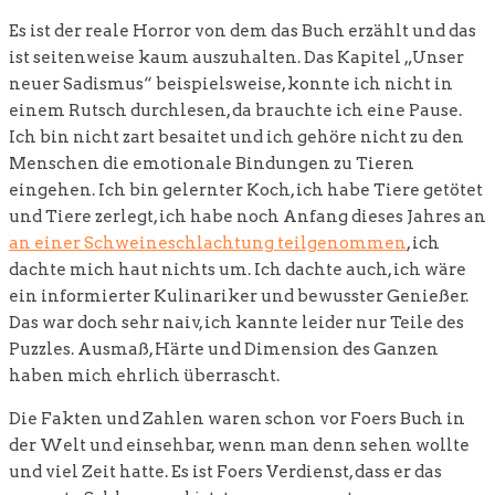
Es ist der reale Horror von dem das Buch erzählt und das
ist seitenweise kaum auszuhalten. Das Kapitel „Unser
neuer Sadismus“ beispielsweise, konnte ich nicht in
einem Rutsch durchlesen, da brauchte ich eine Pause.
Ich bin nicht zart besaitet und ich gehöre nicht zu den
Menschen die emotionale Bindungen zu Tieren
eingehen. Ich bin gelernter Koch, ich habe Tiere getötet
und Tiere zerlegt, ich habe noch Anfang dieses Jahres an
an einer Schweineschlachtung teilgenommen
, ich
dachte mich haut nichts um. Ich dachte auch, ich wäre
ein informierter Kulinariker und bewusster Genießer.
Das war doch sehr naiv, ich kannte leider nur Teile des
Puzzles. Ausmaß, Härte und Dimension des Ganzen
haben mich ehrlich überrascht.
Die Fakten und Zahlen waren schon vor Foers Buch in
der Welt und einsehbar, wenn man denn sehen wollte
und viel Zeit hatte. Es ist Foers Verdienst, dass er das