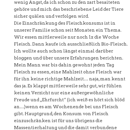
wenig Angst, da ich schon zu den zart besaiteten
gehöre und mich das beschriebene Leid der Tiere
sicher quälen und verfolgen wird.
Die Einschränkung des Fleischkonsums ist in
unserer Familie schon seit Monaten ein Thema.
Wir essen mittlerweile nur noch 1x die Woche
Fleisch. Dann kaufe ich ausschließlich Bio-Fleisch.
Ich wollte auch schon längst einmal darüber
bloggen und über unsere Erfahrungen berichten.
Mein Mann war bis dahin gewohnt jeden Tag
Fleisch zu essen, eine Mahlzeit ohne Fleisch war
für ihn keine richtige Mahlzeit… naja, man kennt
das ja. Es klappt mittlerweile sehr gut, wir fühlen
keinen Verzicht nur eine außergewöhnliche
Freude und „Ehrfurcht“ (ich weiß es hört sich blöd
an…)wenn es am Wochenende bei uns Fleisch
gibt. Hauptgrund, den Konsum von Fleisch
einzuschränken ist für uns übrigens die
Massentierhaltung und die damit verbundene