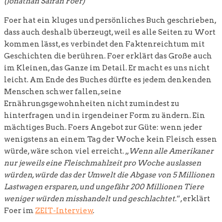
(Jonathan Safran Foer)
Foer hat ein kluges und persönliches Buch geschrieben,
dass auch deshalb überzeugt, weil es alle Seiten zu Wort
kommen lässt, es verbindet den Faktenreichtum mit
Geschichten die berühren. Foer erklärt das Große auch
im Kleinen, das Ganze im Detail. Er macht es uns nicht
leicht. Am Ende des Buches dürfte es jedem denkenden
Menschen schwer fallen, seine
Ernährungsgewohnheiten nicht zumindest zu
hinterfragen und in irgendeiner Form zu ändern. Ein
mächtiges Buch. Foers Angebot zur Güte: wenn jeder
wenigstens an einem Tag der Woche kein Fleisch essen
würde, wäre schon viel erreicht. „
Wenn alle Amerikaner
nur jeweils eine Fleischmahlzeit pro Woche auslassen
würden, würde das der Umwelt die Abgase von 5 Millionen
Lastwagen ersparen, und ungefähr 200 Millionen Tiere
weniger würden misshandelt und geschlachtet
.“, erklärt
Foer im
ZEIT-Interview
.