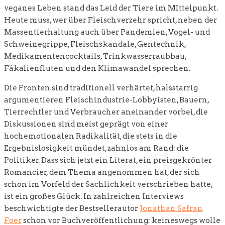
veganes Leben stand das Leid der Tiere im MIttelpunkt.
Heute muss, wer über Fleischverzehr spricht, neben der
Massentierhaltung auch über Pandemien, Vogel- und
Schweinegrippe, Fleischskandale, Gentechnik,
Medikamentencocktails, Trinkwasserraubbau,
Fäkalienfluten und den Klimawandel sprechen.
Die Fronten sind traditionell verhärtet, halsstarrig
argumentieren Fleischindustrie-Lobbyisten, Bauern,
Tierrechtler und Verbraucher aneinander vorbei, die
Diskussionen sind meist geprägt von einer
hochemotionalen Radikalität, die stets in die
Ergebnislosigkeit mündet, zahnlos am Rand: die
Politiker. Dass sich jetzt ein Literat, ein preisgekrönter
Romancier, dem Thema angenommen hat, der sich
schon im Vorfeld der Sachlichkeit verschrieben hatte,
ist ein großes Glück. In zahlreichen Interviews
beschwichtigte der Bestsellerautor
Jonathan Safran
Foer
schon vor Buchveröffentlichung: keineswegs wolle