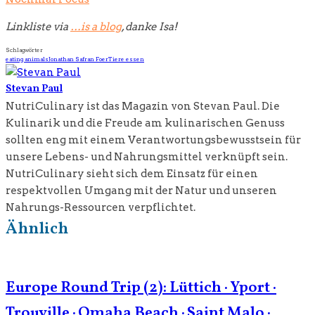
Linkliste via
…is a blog
, danke Isa!
Schlagwörter
eating animals
Jonathan Safran Foer
Tiere essen
Stevan Paul
NutriCulinary ist das Magazin von Stevan Paul. Die
Kulinarik und die Freude am kulinarischen Genuss
sollten eng mit einem Verantwortungsbewusstsein für
unsere Lebens- und Nahrungsmittel verknüpft sein.
NutriCulinary sieht sich dem Einsatz für einen
respektvollen Umgang mit der Natur und unseren
Nahrungs-Ressourcen verpflichtet.
Ähnlich
Europe Round Trip (2): Lüttich · Yport ·
Trouville · Omaha Beach · Saint Malo ·