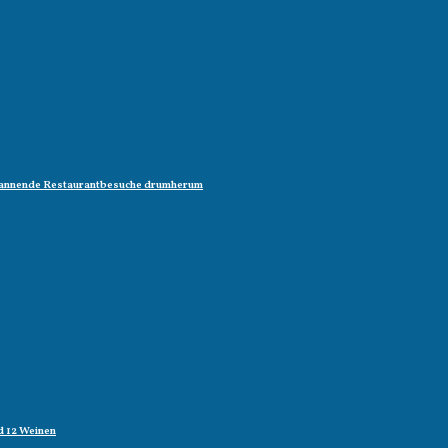
 spannende Restaurantbesuche drumherum
d 12 Weinen