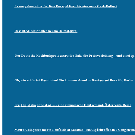
Essen gehen: otto, Berlin – Perspektiven für eine neue Gast-Kultur?
Revisited: bleibt alles neu im Heimatjuwel
Der Deutsche Kochbuchpreis 2023: die Gala, die Preisverleihung – und zwei
Oh, wie schön ist Pannonien! Ein Sommerabend im Restaurant Horváth, Berlin
Etz, Ois, Aska, Storstad … – eine kulinarische Deutschland-Österreich-Reise
Mauro Colagreco meets Penfolds at Mirazur – ein Gipfeltreffen in 6 Gängen un