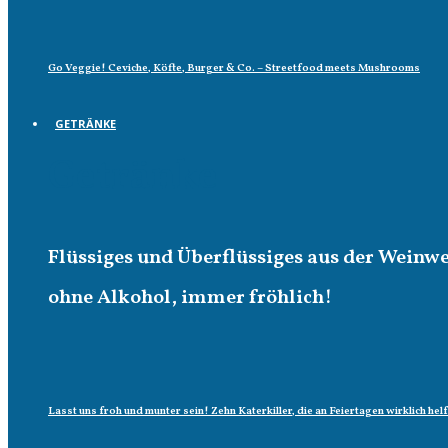
Go Veggie! Ceviche, Köfte, Burger & Co. – Streetfood meets Mushrooms
GETRÄNKE
Getränke
Flüssiges und Überflüssiges aus der Weinw
ohne Alkohol, immer fröhlich!
Lasst uns froh und munter sein! Zehn Katerkiller, die an Feiertagen wirklich hel