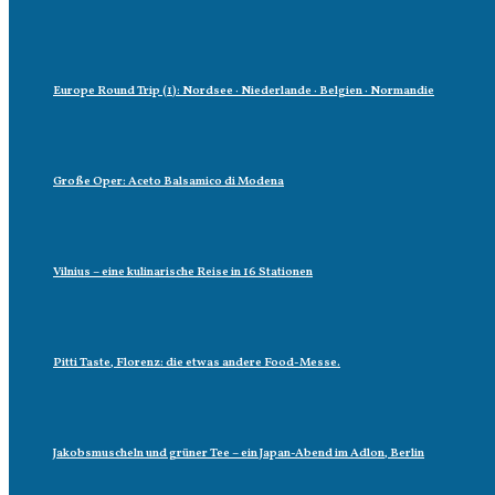
Europe Round Trip (1): Nordsee · Niederlande · Belgien · Normandie
Große Oper: Aceto Balsamico di Modena
Vilnius – eine kulinarische Reise in 16 Stationen
Pitti Taste, Florenz: die etwas andere Food-Messe.
Jakobsmuscheln und grüner Tee – ein Japan-Abend im Adlon, Berlin