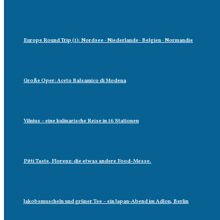
Europe Round Trip (1): Nordsee · Niederlande · Belgien · Normandie
Große Oper: Aceto Balsamico di Modena
Vilnius – eine kulinarische Reise in 16 Stationen
Pitti Taste, Florenz: die etwas andere Food-Messe.
Jakobsmuscheln und grüner Tee – ein Japan-Abend im Adlon, Berlin