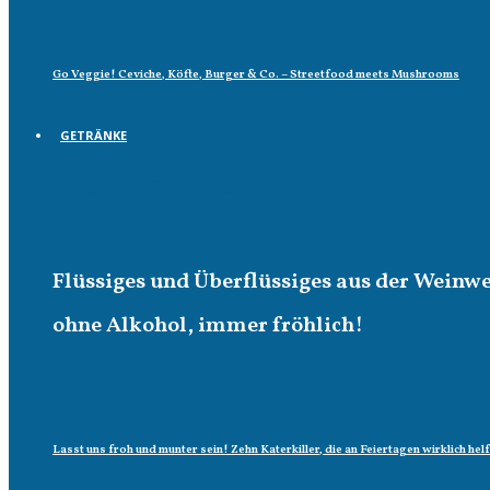
Go Veggie! Ceviche, Köfte, Burger & Co. – Streetfood meets Mushrooms
GETRÄNKE
Getränke
Flüssiges und Überflüssiges aus der Weinw
ohne Alkohol, immer fröhlich!
Lasst uns froh und munter sein! Zehn Katerkiller, die an Feiertagen wirklich hel