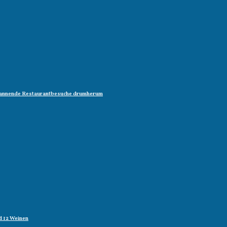
 spannende Restaurantbesuche drumherum
d 12 Weinen