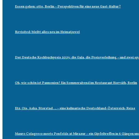
Essen gehen: otto, Berlin – Perspektiven für eine neue Gast-Kultur?
Revisited: bleibt alles neu im Heimatjuwel
Der Deutsche Kochbuchpreis 2023: die Gala, die Preisverleihung – und zwei
Oh, wie schön ist Pannonien! Ein Sommerabend im Restaurant Horváth, Berlin
Etz, Ois, Aska, Storstad … – eine kulinarische Deutschland-Österreich-Reise
Mauro Colagreco meets Penfolds at Mirazur – ein Gipfeltreffen in 6 Gängen un