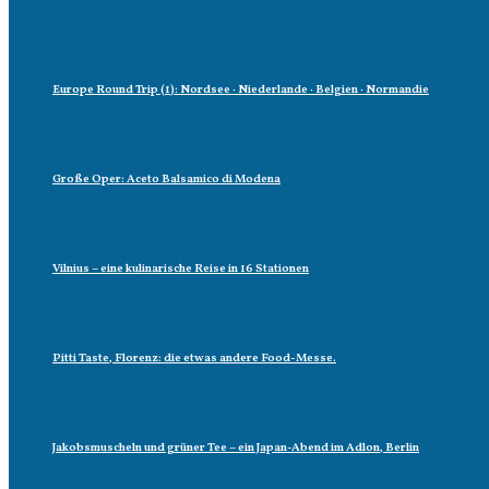
Europe Round Trip (1): Nordsee · Niederlande · Belgien · Normandie
Große Oper: Aceto Balsamico di Modena
Vilnius – eine kulinarische Reise in 16 Stationen
Pitti Taste, Florenz: die etwas andere Food-Messe.
Jakobsmuscheln und grüner Tee – ein Japan-Abend im Adlon, Berlin