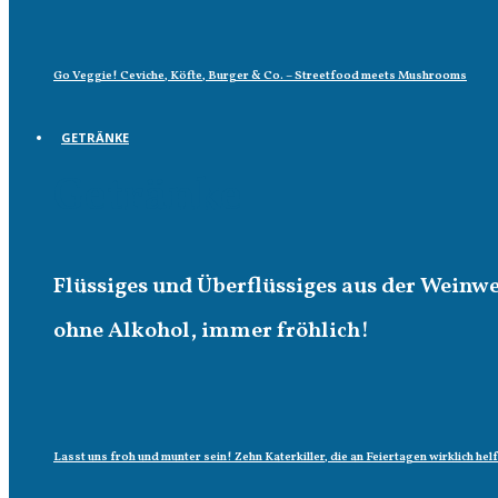
Go Veggie! Ceviche, Köfte, Burger & Co. – Streetfood meets Mushrooms
GETRÄNKE
Getränke
Flüssiges und Überflüssiges aus der Weinw
ohne Alkohol, immer fröhlich!
Lasst uns froh und munter sein! Zehn Katerkiller, die an Feiertagen wirklich hel