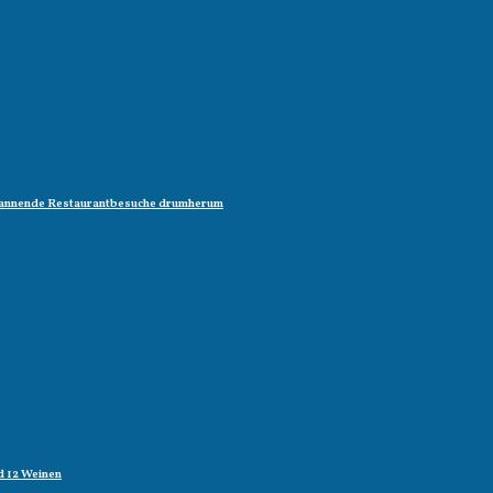
 spannende Restaurantbesuche drumherum
d 12 Weinen