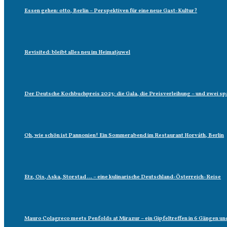
Essen gehen: otto, Berlin – Perspektiven für eine neue Gast-Kultur?
Revisited: bleibt alles neu im Heimatjuwel
Der Deutsche Kochbuchpreis 2023: die Gala, die Preisverleihung – und zwei
Oh, wie schön ist Pannonien! Ein Sommerabend im Restaurant Horváth, Berlin
Etz, Ois, Aska, Storstad … – eine kulinarische Deutschland-Österreich-Reise
Mauro Colagreco meets Penfolds at Mirazur – ein Gipfeltreffen in 6 Gängen un