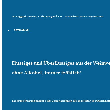
Go Veggie! Ceviche, Köfte, Burger & Co. – Streetfood meets Mushrooms
GETRÄNKE
Getränke
Flüssiges und Überflüssiges aus der Weinw
ohne Alkohol, immer fröhlich!
Lasst uns froh und munter sein! Zehn Katerkiller, die an Feiertagen wirklich hel