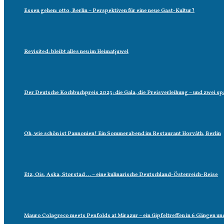
Essen gehen: otto, Berlin – Perspektiven für eine neue Gast-Kultur?
Revisited: bleibt alles neu im Heimatjuwel
Der Deutsche Kochbuchpreis 2023: die Gala, die Preisverleihung – und zwei
Oh, wie schön ist Pannonien! Ein Sommerabend im Restaurant Horváth, Berlin
Etz, Ois, Aska, Storstad … – eine kulinarische Deutschland-Österreich-Reise
Mauro Colagreco meets Penfolds at Mirazur – ein Gipfeltreffen in 6 Gängen un