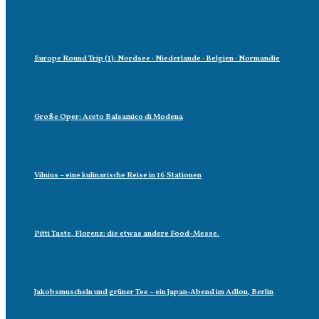
Europe Round Trip (1): Nordsee · Niederlande · Belgien · Normandie
Große Oper: Aceto Balsamico di Modena
Vilnius – eine kulinarische Reise in 16 Stationen
Pitti Taste, Florenz: die etwas andere Food-Messe.
Jakobsmuscheln und grüner Tee – ein Japan-Abend im Adlon, Berlin