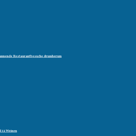
 spannende Restaurantbesuche drumherum
d 12 Weinen