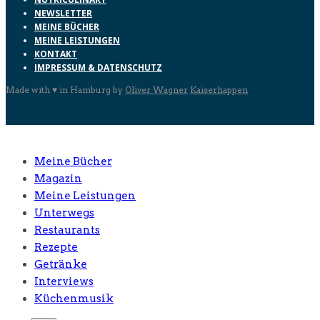
NEWSLETTER
MEINE BÜCHER
MEINE LEISTUNGEN
KONTAKT
IMPRESSUM & DATENSCHUTZ
Made with ♥ in Hamburg by
Oliver Wagner
Kaiserhappen
Meine Bücher
Magazin
Meine Leistungen
Unterwegs
Restaurants
Rezepte
Getränke
Interviews
Küchenmusik