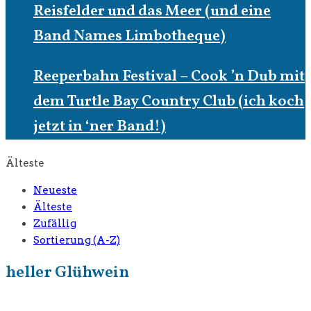
Reisfelder und das Meer (und eine
Band Names Limbotheque)
Reeperbahn Festival – Cook ’n Dub mit
dem Turtle Bay Country Club (ich koch
jetzt in ‘ner Band!)
Älteste
Neueste
Älteste
Zufällig
Sortierung (A-Z)
heller Glühwein